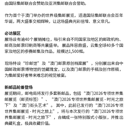
由国际集邮联合会赞助及亚洲集邮联合会誉助。
作为首个于澳门举办的世界级集邮展览，适逢国际集邮联合会百年
华诞，两大盛事交相辉映，让这场盛典光彩倍增、意义非凡。
必访展区
展场设有逾40个展销摊位，吸引来自不同国家及地区的邮政机构、
邮商及邮票印刷商等共襄盛举。 展品阵容鼎盛，云集全球40多个国
家及地区的参赛邮集及作品，规模达1,500框。
现场特设“珍邮馆”及“澳门邮票原创档案展”，分别展出来自中
国邮政邮票博物馆的馆藏瑰宝，以及澳门邮票的手稿及创作原稿，
为集邮爱好者带来难忘的视觉飨宴。
新邮品轮番登场
展览期间，邮电局将发行多套新邮品，包括“澳门2026专项世界集
邮展览（邮资标签）”、“澳门2026专项世界集邮展览 - 时光之旅
下”及“澳门街头艺术”。 其中，此前已发行的“澳门2026专项
世界集邮展览 - 时光之旅上”，将与本次发行的“澳门2026专项世
界集邮展览 - 时光之旅下”，合辑成一张特别版式小版张，并推出
典藏礼盒，极具收藏价值。