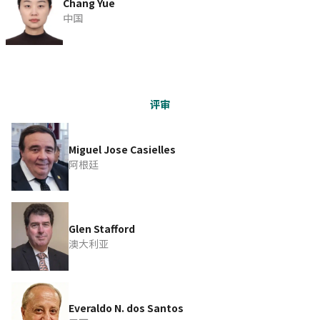
Chang Yue
中国
评审
Miguel Jose Casielles
阿根廷
Glen Stafford
澳大利亚
Everaldo N. dos Santos