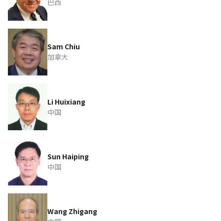
巴西
Sam Chiu
加拿大
Li Huixiang
中国
Sun Haiping
中国
Wang Zhigang