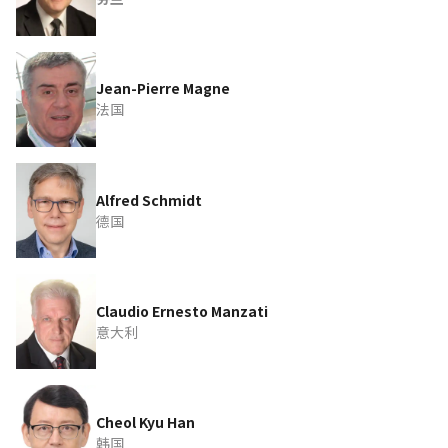
Jean-Pierre Magne
法国
Alfred Schmidt
德国
Claudio Ernesto Manzati
意大利
Cheol Kyu Han
韩国