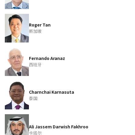
Roger Tan
新加坡
Fernando Aranaz
西班牙
Charnchai Karnasuta
泰国
Ali Jassem Darwish Fakhroo
卡塔尔