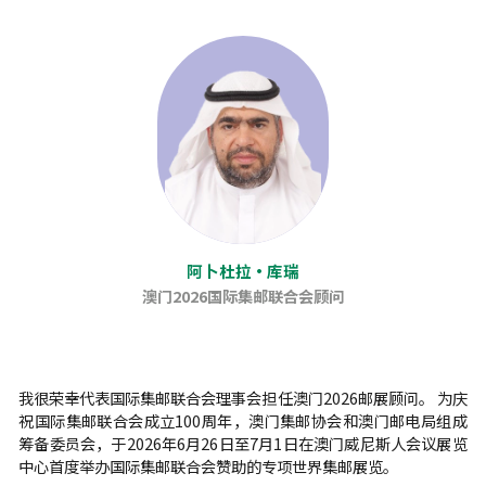
阿卜杜拉•库瑞
澳门2026国际集邮联合会顾问
我很荣幸代表国际集邮联合会理事会担任澳门2026邮展顾问。 为庆
祝国际集邮联合会成立100周年，澳门集邮协会和澳门邮电局组成
筹备委员会，于2026年6月26日至7月1日在澳门威尼斯人会议展览
中心首度举办国际集邮联合会赞助的专项世界集邮展览。