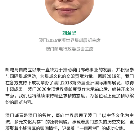
刘兰华
澳门2026专项世界集邮展览主席
澳门邮电行政委员会主席
邮电局自成立以来一直致力于推动澳门邮政事业的发展，并积极参
与国际集邮活动，为集邮文化的交流贡献力量。 回顾2018年，我们
在各方支持下成功举办了澳门2018第35届亚洲国际集邮展览，取得
丰硕成果。 澳门2026专项世界集邮展览作为承前启后、继往开来的
节点，我们也将继续秉持精益求精的态度，为各位献上更加精彩缤
纷的展览内容。
澳门邮票是澳门的名片，既向世界展现了澳门“以中华文化为主
流、多元文化共存”的独特风貌，承载着澳门悠久的历史文化，更
凝聚着小城深厚的家国情怀，记录着“一国两制”的成功实践。