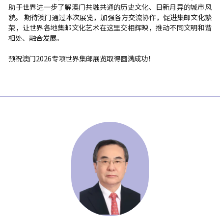
助于世界进一步了解澳门共融共通的历史文化、日新月异的城市风
貌。 期待澳门通过本次展览，加强各方交流协作，促进集邮文化繁
荣，让世界各地集邮文化艺术在这里交相辉映，推动不同文明和谐
相处、融合发展。
预祝澳门2026专项世界集邮展览取得圆满成功！