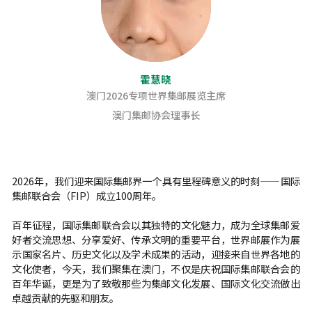
霍慧晓
澳门2026专项世界集邮展览主席
澳门集邮协会理事长
2026年，我们迎来国际集邮界一个具有里程碑意义的时刻——国际
集邮联合会（FIP）成立100周年。
百年征程，国际集邮联合会以其独特的文化魅力，成为全球集邮爱
好者交流思想、分享爱好、传承文明的重要平台，世界邮展作为展
示国家名片、历史文化以及学术成果的活动，迎接来自世界各地的
文化使者，今天，我们聚集在澳门，不仅是庆祝国际集邮联合会的
百年华诞，更是为了致敬那些为集邮文化发展、国际文化交流做出
卓越贡献的先驱和朋友。