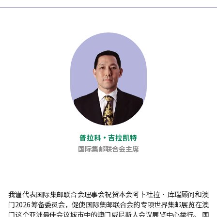
普拉科•吉拉凯特
国际集邮联合会主席
我谨代表国际集邮联合会理事会祝贺本会阿卜杜拉•库瑞顾问和澳
门2026筹备委员会，促使国际集邮联合会的专项世界集邮展览在澳
门这个亚洲最佳会议城市中的澳门威尼斯人会议展览中心举行。 国