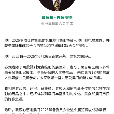
普拉科•吉拉凯特
亚洲集邮联合会主席
澳门2026专项世界集邮展览由澳门集邮协会和澳门邮电局主办，并
获得国际集邮联合会的赞助和亚洲集邮联合会的誉助。
澳门2026将于2026年6月26日正式开幕，展览为期6天。
参观者除了可欣赏到竞赛级别的展品外，也可于荣誉展区细味多件
由著名集邮家展出、享负盛名的大奖赛展品。 来自世界各地的参展
人亦可借此良机参与，大家欢聚一堂，感受澳门的魅力与乐趣。
我相信参观者、评审、征集员、参展人和销售商不仅能够沉醉在精
彩的展品之中，还将体验到澳门丰富多彩的文化、美食和澳门市民
的好客之道。
最后，我衷心感谢澳门2026筹备委员会让这个展览得以成功举行，