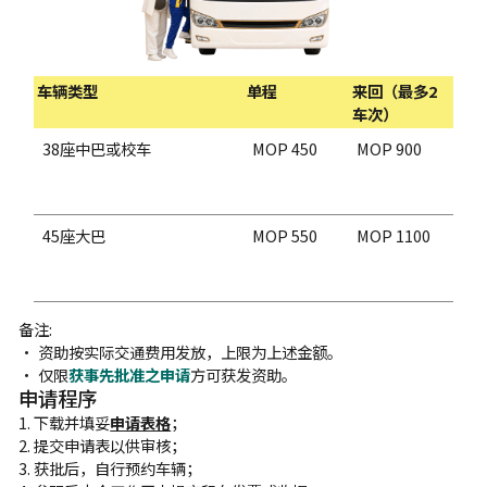
车辆类型
单程
来回（最多2
车次）
38座中巴或校车
MOP 450
MOP 900
45座大巴
MOP 550
MOP 1100
备注:
• 资助按实际交通费用发放，上限为上述金额。
• 仅限
获事先批准之申请
方可获发资助。
申请程序
1. 下载并填妥
申请表格
；
2. 提交申请表以供审核；
3. 获批后，自行预约车辆；