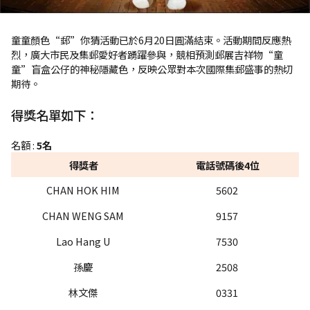
童童顏色“郵”你猜活動已於6月20日圓滿結束。活動期間反應熱
烈，廣大市民及集郵愛好者踴躍參與，競相預測郵展吉祥物“童
童”盲盒公仔的神秘隱藏色，反映公眾對本次國際集郵盛事的熱切
期待。
得獎名單如下：
全套四色“童童” 盲盒公仔（含隱藏色）
名額 :
5名
得獎者
電話號碼後4位
CHAN HOK HIM
5602
CHAN WENG SAM
9157
Lao Hang U
7530
孫慶
2508
林文傑
0331