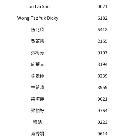
Tou Lai San
0021
Wong Tsz Yuk Dicky
6182
伍兆欣
5418
吳芷慧
2155
張梅芳
9107
施葉文
3194
李景仲
0239
林芷晴
3959
梁潔蓮
9621
梁觀好
9764
穆洁
0223
肖秀娟
9614