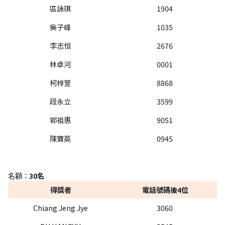
區詠琪
1904
吳子峰
1035
李志恒
2676
林卓河
0001
柯梓萱
8868
段永立
3599
郭祖惠
9051
陳寶英
0945
精美郵摺
名額：
30名
得獎者
電話號碼後4位
Chiang Jeng Jye
3060