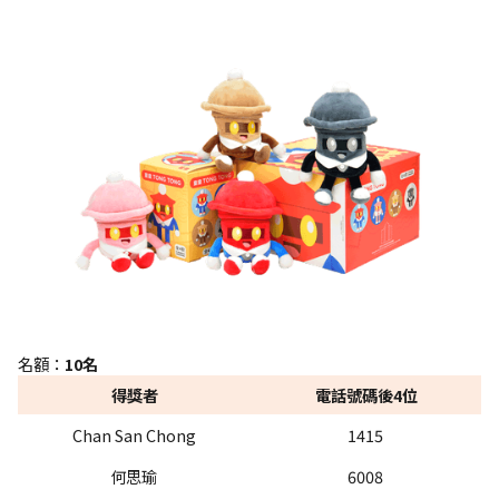
“童童” 盲盒公仔一隻（顏色隨機）
名額：
10名
得獎者
電話號碼後4位
Chan San Chong
1415
何思瑜
6008