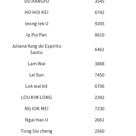
DU HANGYU
3545
HO HOI KEI
6742
Ieong Iek U
9205
Ip Pui Pan
8610
Juliana Yung do Espirito
6461
Santo
Lam Wai
3888
Lei Sun
7450
Lok wai kit
6706
LOU KIM LONG
2342
NG IOK MEI
7230
Ngai Hao U
2661
Tong Sio cheng
2560