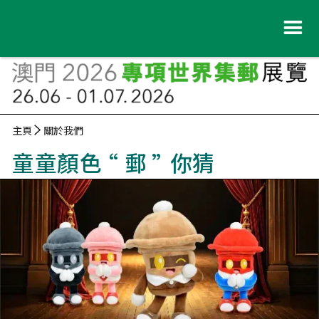
主頁
關於我們
童童顏色
“
郵
”
你猜