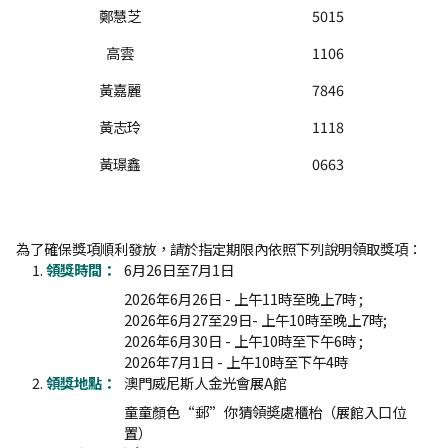
鄭慧芝
5015
高雲
1106
黃嘉麗
7846
黃志玲
1118
黃璟鑫
0663
為了確保獎項順利發放，請於指定期限內依照下列說明領取獎項：
領獎時間：
6月26日至7月1日
2026年6月26日 - 上午11時至晚上7時 ;
2026年6月27至29日- 上午10時至晚上7時;
2026年6月30日 - 上午10時至下午6時 ;
2026年7月1日 - 上午10時至下午4時
領獎地點：
澳門威尼斯人金光會展A館
童童顏色“郵”你猜領奬處櫃枱（展館入口位
置）