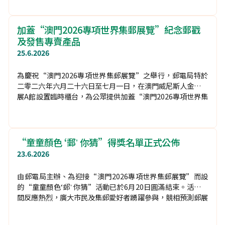
由郵電局與澳門集郵協會聯合主辦的澳門2026專項世界集郵
展覽（簡稱“澳門2026”）於6月26日上午假澳門威尼斯人金
光會展A館舉行盛大的開幕典禮，正式為一連六日（6月26日
至7月1日）的國際郵壇盛事揭開序幕。作為澳門首次舉辦的世
界級集郵展覽，“澳門2026”不僅匯聚全球珍郵，更欣逢國
際集郵聯合會成立一百周年，意義非凡。
“澳門2026專項世界集郵展覽”明日盛大開幕
25.6.2026
備受矚目的“澳門2026專項世界集郵展覽”(下稱“澳門
2026”) 將於6月26日正式揭幕。該展覽由澳門郵電局與澳門
集郵協會聯合主辦，並由國際集郵聯合會贊助及亞洲集郵聯合
會譽助，一連六日在澳門威尼斯人金光會展A館舉行。誠邀海
內外集郵愛好者與市民遊客前來觀展。
加蓋“澳門2026專項世界集郵展覽”紀念郵戳
及發售專賣產品
25.6.2026
為慶祝“澳門2026專項世界集郵展覽”之舉行，郵電局特於
二零二六年六月二十六日至七月一日，在澳門威尼斯人金光會
展A館設置臨時櫃台，為公眾提供加蓋“澳門2026專項世界集