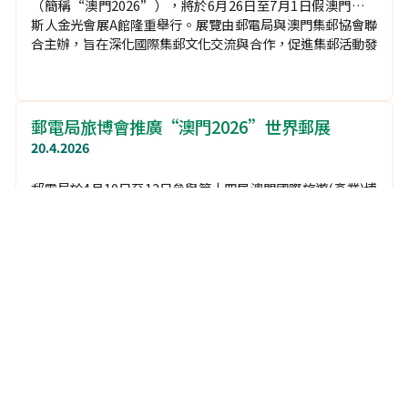
一場匯聚世界珍郵的郵壇盛事——澳門2026專項世界集郵展覽
（簡稱“澳門2026”），將於6月26日至7月1日假澳門威尼
斯人金光會展A館盛大舉行。是次展覽由郵電局和澳門集郵協
會共同主辦，並由國際集郵聯合會贊助及亞洲集郵聯合會譽
助。
澳門2026專項世界集郵展覽6月26日開幕
26.5.2026
一場匯聚世界珍郵的郵壇盛事——澳門2026專項世界集郵展覽
（簡稱“澳門2026”），將於6月26日至7月1日假澳門威尼
斯人金光會展A館隆重舉行。展覽由郵電局與澳門集郵協會聯
合主辦，旨在深化國際集郵文化交流與合作，促進集郵活動發
展和人民友誼，讓公眾從方寸之美中飽覽各地風情，與來自世
界各地的參展者和嘉賓一同體驗澳門“以中華文化為主流、多
元文化共存”的獨特風貌和活力。
郵電局旅博會推廣“澳門2026”世界郵展
20.4.2026
郵電局於4月10日至12日參與第十四屆澳門國際旅遊(產業)博