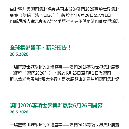
8.6.2026
“澳門2026專項世界集郵展覽”由郵電局與澳門集郵協會聯
合主辦，獲國際集郵聯合會（法語：
FédérationInternationale de Philatélie，簡稱FIP）贊助
及亞洲集郵聯合會（FIAP）譽助。展出規模逾1,500框珍貴展
品，設有超過40個展銷攤位，免費向公眾開放。
“童童”登場迎“澳門2026”
1.6.2026
由郵電局與澳門集郵協會共同主辦的澳門2026專項世界集郵
展覽（簡稱“澳門2026”）將於本年6月26日至7月1日假澳
門威尼斯人金光會展A館隆重舉行。這不僅是澳門首度舉辦的
世界級集郵盛事，2026年更適逢國際集郵聯合會（FIP）成立
一百周年，令是次展覽更具紀念意義。
全球集郵盛事，精彩預告！
28.5.2026