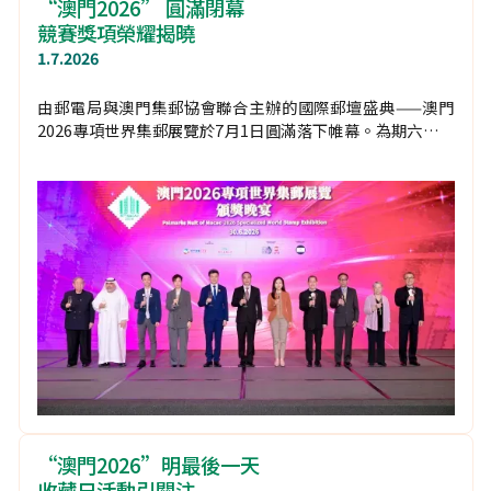
“澳門2026” 圓滿閉幕
競賽獎項榮耀揭曉
1.7.2026
由郵電局與澳門集郵協會聯合主辦的國際郵壇盛典——澳門
2026專項世界集郵展覽於7月1日圓滿落下帷幕。為期六天的
展覽不僅吸引逾一萬人次入場，更雲集全球40多個國家及地區
約1,500框珍貴郵集，成為國際集郵界的年度焦點之一。公眾
反應熱烈，成功推廣本地集郵文化，讓世界看見澳門作為中西
文化交匯平台的多元魅力。
“澳門2026”明最後一天
收藏日活動引關注