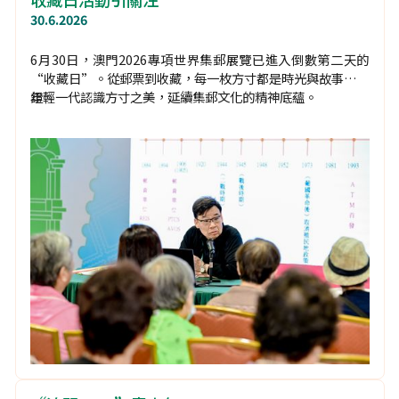
30.6.2026
6月30日，澳門2026專項世界集郵展覽已進入倒數第二天的
“收藏日”。從郵票到收藏，每一枚方寸都是時光與故事的見
證。
年輕一代認識方寸之美，延續集郵文化的精神底蘊。