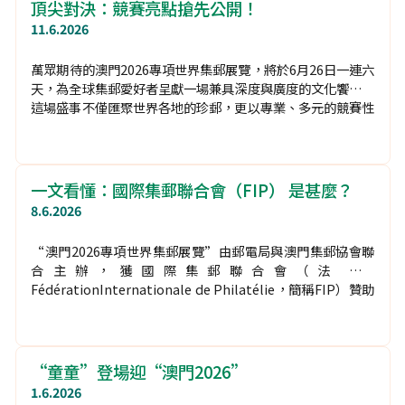
2026專項世界集郵展覽”主辦單位
12.6.2026
2026年5月30日，國際集郵聯合會(FIP)正式將該會會旗移交
予“澳門2026專項世界集郵展覽”(下稱“澳門2026”)籌備
委員會主席霍慧曉所帶領的代表團。
頂尖對決：競賽亮點搶先公開！
11.6.2026
萬眾期待的澳門2026專項世界集郵展覽，將於6月26日一連六
天，為全球集郵愛好者呈獻一場兼具深度與廣度的文化饗宴。
這場盛事不僅匯聚世界各地的珍郵，更以專業、多元的競賽性
展品類別，全方位展現方寸文化的獨特魅力。
一文看懂：國際集郵聯合會（FIP） 是甚麼？