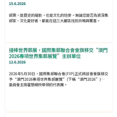
一連六天！精彩活動等您參與
18.6.2026
澳門2026專項世界集郵展覽不僅是珍郵的殿堂，更是一場充
滿活力的文化嘉年華。從六大主題日到郵展專賣品，誠邀您親
臨現場，感受方寸世界的無窮魅力。
三大必訪展區：走進方寸之間的時光長廊
15.6.2026
郵票，是歷史的縮影，也是文化的信使。無論您是否為資深集
郵家、文化愛好者，都能在這三大展區找到共鳴與驚喜。
接棒世界郵展，國際集郵聯合會會旗移交“澳門