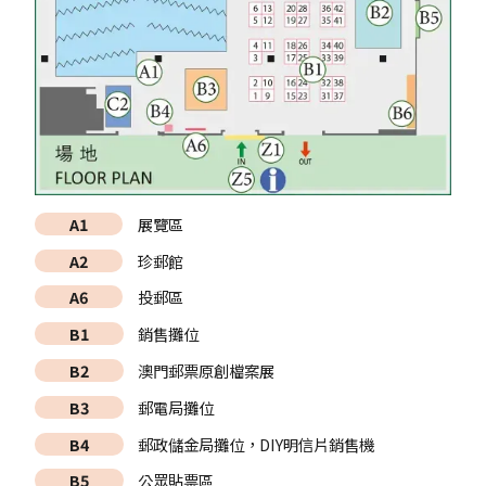
A1
展覽區
A2
珍郵館
A6
投郵區
B1
銷售攤位
B2
澳門郵票原創檔案展
B3
郵電局攤位
B4
郵政儲金局攤位，DIY明信片銷售機
B5
公眾貼票區