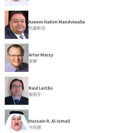
Azeem Hakim Mandviwalla
巴基斯坦
Artur Marsy
波蘭
Raul Leitão
葡萄牙
Hussain R. Al-Ismail
卡塔爾