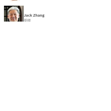
Jack Zhang
英國
Chris Lazaroff
美國
Eduardo Boido
烏拉圭
Knut Heister
委内瑞拉