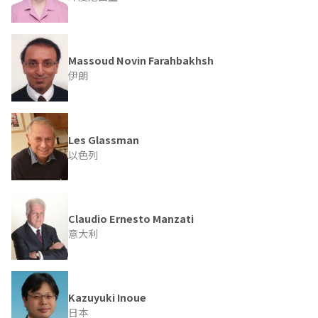
Massoud Novin Farahbakhsh
伊朗
Les Glassman
以色列
Claudio Ernesto Manzati
意大利
Kazuyuki Inoue
日本