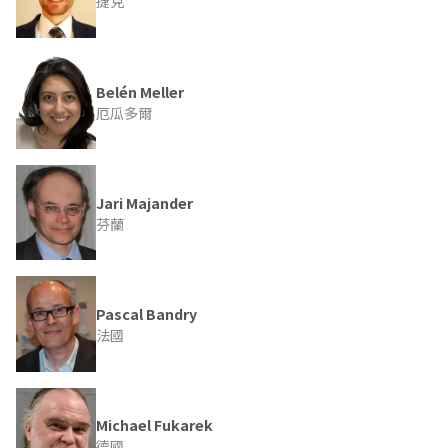
捷克
Belén Meller
厄瓜多爾
Jari Majander
芬蘭
Pascal Bandry
法國
Michael Fukarek
德國