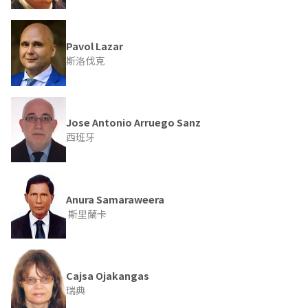
Pavol Lazar
斯洛伐克
Jose Antonio Arruego Sanz
西班牙
Anura Samaraweera
斯里蘭卡
Cajsa Ojakangas
瑞典