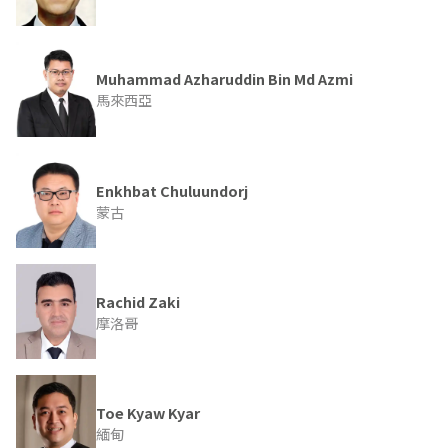
Muhammad Azharuddin Bin Md Azmi
馬來西亞
Enkhbat Chuluundorj
蒙古
Rachid Zaki
摩洛哥
Toe Kyaw Kyar
緬甸