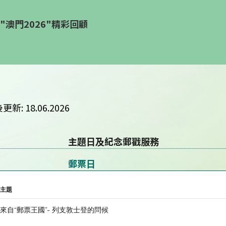
"澳門2026"精彩回顧
更新: 18.06.2026
主題日及紀念郵戳服務
郵票日
主題
來自“郵票王國”- 列支敦士登的問候