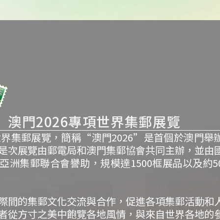
澳門2026專項世界集郵展覽
項世界集郵展覽，簡稱“澳門2026”是首個於澳門舉
是次展覽由郵電局和澳門集郵協會共同主辦，並由
亞洲集郵聯合會譽助，規模達1500框展品以及約5
際間的集郵文化交流與合作，促進各項集郵活動和
者從方寸之美中飽覽各地風情，與來自世界各地的