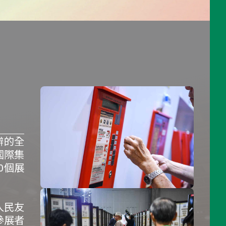
辦的全
國際集
0個展
人民友
參展者