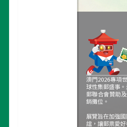
澳門2026專
球性集郵盛事。
郵聯合會贊助及
銷攤位。
展覽旨在加強國
誼，讓郵票愛好