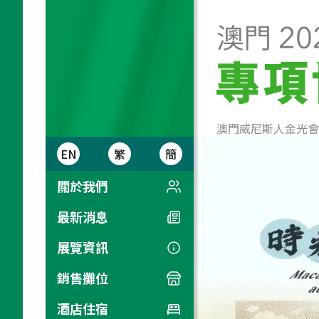
澳門威尼斯人金光會
EN
繁
簡
關於我們
介紹
最新消息
獻辭
展覽資訊
國際集郵聯合會顧問
IREX (郵展特別規則)
銷售攤位
徵集委員會
講座及工作坊
銷售手冊
酒店住宿