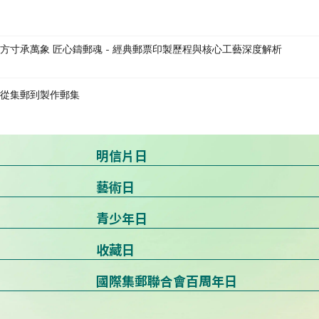
方寸承萬象 匠心鑄郵魂 - 經典郵票印製歷程與核心工藝深度解析
從集郵到製作郵集
明信片日
藝術日
青少年日
收藏日
國際集郵聯合會百周年日