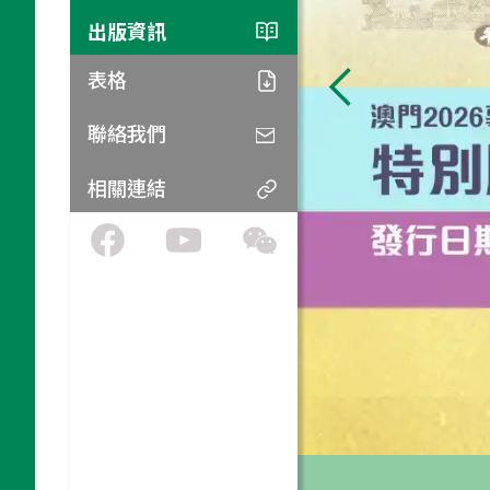
評審團及專家組
珍郵館
海關
出版資訊
場地平面圖
物流
公告
表格
抵澳資訊
展覽目錄
聯絡我們
參觀交通資助
頒獎禮特刊
相關連結