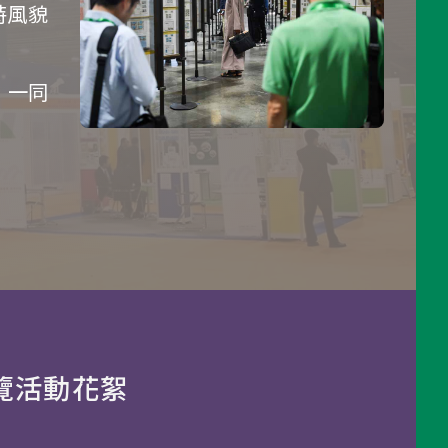
特風貌
，一同
覽活動花絮