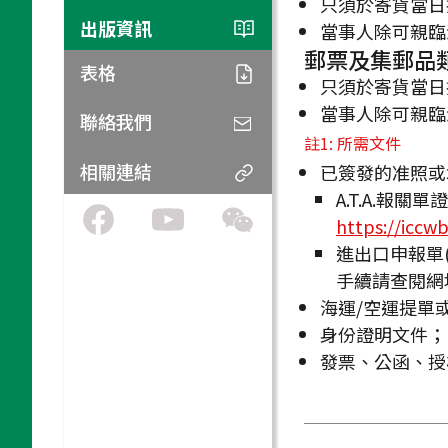
只須於寄貨當日
評審團及專家組
珍郵館
海關
出版資訊
當事人除可親臨
場地平面圖
物流
公告
郵票及集郵品
表格
只須於寄貨當日
抵澳資訊
展覽目錄
當事人除可親臨
聯絡我們
參觀交通資助
註1: 所需文件
相關連結
已簽發的准照或
A.T.A.報關
https://iccw
進出口申報單(
手續請查閱網
海運/空運提單
身份證明文件；
發票、公函、授