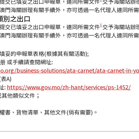
提交已填妥之出口申報單，連同所需文件
交予海關站辦
澳門海關辦理有關手續外，亦可透過一名代理人連同所需
類別之出口
1
提交已填妥之出口申報單，連同所需文件
交予海關站辦
澳門海關辦理有關手續外，亦可透過一名代理人連同所需
填妥的申報單表格(根據其有關活動);
單證册 或手續請查閱網址:
bo.org/business-solutions/ata-carnet/ata-carnet-in-y
表A)
址:
https://www.gov.mo/zh-hant/services/ps-1452/
或其他類似文件；
權書、貨物清單、其他文件(倘有需要)。