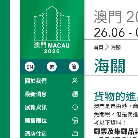
首頁
海關
海關
EN
繁
簡
關於我們
介紹
貨物的進
最新消息
獻辭
澳門是自由港，商
展覽資訊
國際集郵聯合會顧問
IREX (郵展特別規則)
免關稅。但是倘
銷售攤位
考以下資料：
徵集委員會
講座及工作坊
銷售手冊
郵票及集郵品
酒店住宿